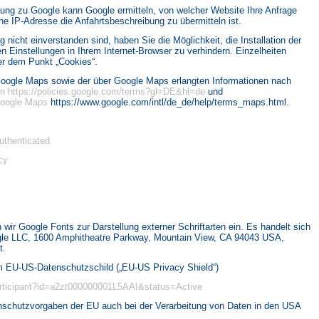
dung zu Google kann Google ermitteln, von welcher Website Ihre Anfrage
e IP-Adresse die Anfahrtsbeschreibung zu übermitteln ist.
g nicht einverstanden sind, haben Sie die Möglichkeit, die Installation der
 Einstellungen in Ihrem Internet-Browser zu verhindern. Einzelheiten
er dem Punkt „Cookies“.
Google Maps sowie der über Google Maps erlangten Informationen nach
en
https://policies.google.com/terms?gl=DE&hl=de
und
Google Maps
https://www.google.com/intl/de_de/help/terms_maps.html.
uthenticated
cy
n wir Google Fonts zur Darstellung externer Schriftarten ein. Es handelt sich
ogle LLC, 1600 Amphitheatre Parkway, Mountain View, CA 94043 USA,
t.
em EU-US-Datenschutzschild („EU-US Privacy Shield“)
participant?id=a2zt000000001L5AAI&status=Active
enschutzvorgaben der EU auch bei der Verarbeitung von Daten in den USA