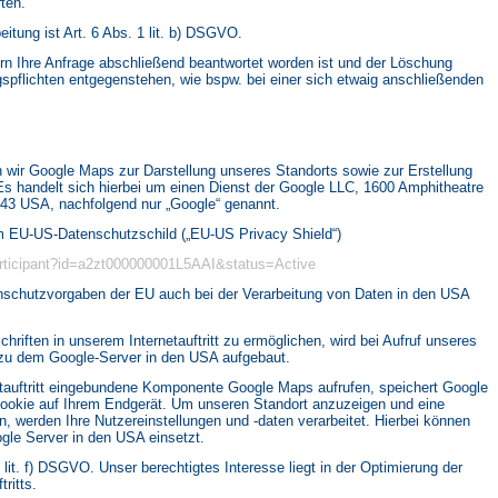
ten.
itung ist Art. 6 Abs. 1 lit. b) DSGVO.
ern Ihre Anfrage abschließend beantwortet worden ist und der Löschung
spflichten entgegenstehen, wie bspw. bei einer sich etwaig anschließenden
en wir Google Maps zur Darstellung unseres Standorts sowie zur Erstellung
Es handelt sich hierbei um einen Dienst der Google LLC, 1600 Amphitheatre
43 USA, nachfolgend nur „Google“ genannt.
em EU-US-Datenschutzschild („EU-US Privacy Shield“)
participant?id=a2zt000000001L5AAI&status=Active
enschutzvorgaben der EU auch bei der Verarbeitung von Daten in den USA
hriften in unserem Internetauftritt zu ermöglichen, wird bei Aufruf unseres
g zu dem Google-Server in den USA aufgebaut.
netauftritt eingebundene Komponente Google Maps aufrufen, speichert Google
 Cookie auf Ihrem Endgerät. Um unseren Standort anzuzeigen und eine
n, werden Ihre Nutzereinstellungen und -daten verarbeitet. Hierbei können
gle Server in den USA einsetzt.
 lit. f) DSGVO. Unser berechtigtes Interesse liegt in der Optimierung der
tritts.