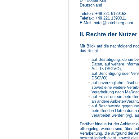
D – 50668 Köln
Deutschland
Telefon: +49 221 9129162
Telefax: +49 221 1390011
E-Mail: hotel@hotel-berg.com
II. Rechte der Nutze
Mit Blick auf die nachfolgend n
das Recht
auf Bestätigung, ob sie be
Daten, auf weitere Inform
Art. 15 DSGVO);
auf Berichtigung oder Verv
DSGVO);
auf unverzügliche Löschung
soweit eine weitere Verar
Verarbeitung nach Maßga
auf Erhalt der sie betreff
an andere Anbieter/Verant
auf Beschwerde gegenüber 
betreffenden Daten durch
verarbeitet werden (vgl. 
Darüber hinaus ist der Anbieter 
offengelegt worden sind, über j
Verarbeitung, die aufgrund der Ar
besteht jedoch nicht, soweit di