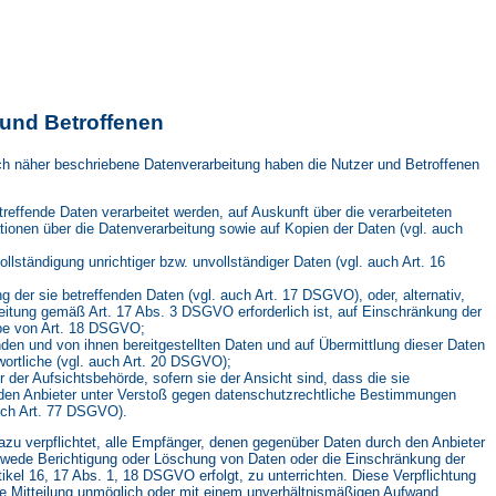
r und Betroffenen
och näher beschriebene Datenverarbeitung haben die Nutzer und Betroffenen
treffende Daten verarbeitet werden, auf Auskunft über die verarbeiteten
ationen über die Datenverarbeitung sowie auf Kopien der Daten (vgl. auch
ollständigung unrichtiger bzw. unvollständiger Daten (vgl. auch Art. 16
 der sie betreffenden Daten (vgl. auch Art. 17 DSGVO), oder, alternativ,
beitung gemäß Art. 17 Abs. 3 DSGVO erforderlich ist, auf Einschränkung der
be von Art. 18 DSGVO;
enden und von ihnen bereitgestellten Daten und auf Übermittlung dieser Daten
wortliche (vgl. auch Art. 20 DSGVO);
der Aufsichtsbehörde, sofern sie der Ansicht sind, dass die sie
 den Anbieter unter Verstoß gegen datenschutzrechtliche Bestimmungen
auch Art. 77 DSGVO).
dazu verpflichtet, alle Empfänger, denen gegenüber Daten durch den Anbieter
edwede Berichtigung oder Löschung von Daten oder die Einschränkung der
tikel 16, 17 Abs. 1, 18 DSGVO erfolgt, zu unterrichten. Diese Verpflichtung
ese Mitteilung unmöglich oder mit einem unverhältnismäßigen Aufwand