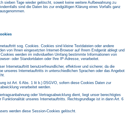
h sieben Tage wieder gelöscht, soweit keine weitere Aufbewahrung zu
ndernfalls sind die Daten bis zur endgültigen Klärung eines Vorfalls ganz
g ausgenommen.
Cookies
etauftritt sog. Cookies. Cookies sind kleine Textdateien oder andere
 den von Ihnen eingesetzten Internet-Browser auf Ihrem Endgerät ablegt und
 Cookies werden im individuellen Umfang bestimmte Informationen von
rowser- oder Standortdaten oder Ihre IP-Adresse, verarbeitet.
r Internetauftritt benutzerfreundlicher, effektiver und sicherer, da die
e unseres Internetauftritts in unterschiedlichen Sprachen oder das Angebot
ht.
ung ist Art. 6 Abs. 1 lit b.) DSGVO, sofern diese Cookies Daten zur
abwicklung verarbeitet werden.
 Vertragsanbahnung oder Vertragsabwicklung dient, liegt unser berechtigtes
 Funktionalität unseres Internetauftritts. Rechtsgrundlage ist in dann Art. 6
owsers werden diese Session-Cookies gelöscht.