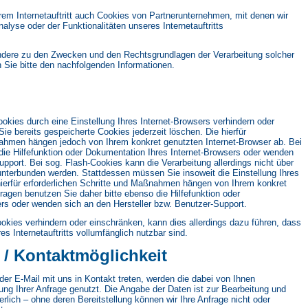
em Internetauftritt auch Cookies von Partnerunternehmen, mit denen wir
yse oder der Funktionalitäten unseres Internetauftritts
ondere zu den Zwecken und den Rechtsgrundlagen der Verarbeitung solcher
 Sie bitte den nachfolgenden Informationen.
ookies durch eine Einstellung Ihres Internet-Browsers verhindern oder
ie bereits gespeicherte Cookies jederzeit löschen. Die hierfür
nahmen hängen jedoch von Ihrem konkret genutzten Internet-Browser ab. Bei
die Hilfefunktion oder Dokumentation Ihres Internet-Browsers oder wenden
upport. Bei sog. Flash-Cookies kann die Verarbeitung allerdings nicht über
unterbunden werden. Stattdessen müssen Sie insoweit die Einstellung Ihres
hierfür erforderlichen Schritte und Maßnahmen hängen von Ihrem konkret
ragen benutzen Sie daher bitte ebenso die Hilfefunktion oder
rs oder wenden sich an den Hersteller bzw. Benutzer-Support.
Cookies verhindern oder einschränken, kann dies allerdings dazu führen, dass
s Internetauftritts vollumfänglich nutzbar sind.
 / Kontaktmöglichkeit
der E-Mail mit uns in Kontakt treten, werden die dabei von Ihnen
ng Ihrer Anfrage genutzt. Die Angabe der Daten ist zur Bearbeitung und
rlich – ohne deren Bereitstellung können wir Ihre Anfrage nicht oder