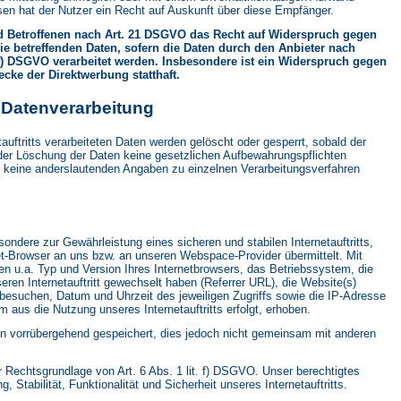
en hat der Nutzer ein Recht auf Auskunft über diese Empfänger.
d Betroffenen nach Art. 21 DSGVO das Recht auf Widerspruch gegen
sie betreffenden Daten, sofern die Daten durch den Anbieter nach
 f) DSGVO verarbeitet werden. Insbesondere ist ein Widerspruch gegen
cke der Direktwerbung statthaft.
r Datenverarbeitung
auftritts verarbeiteten Daten werden gelöscht oder gesperrt, sobald der
 der Löschung der Daten keine gesetzlichen Aufbewahrungspflichten
 keine anderslautenden Angaben zu einzelnen Verarbeitungsverfahren
ndere zur Gewährleistung eines sicheren und stabilen Internetauftritts,
et-Browser an uns bzw. an unseren Webspace-Provider übermittelt. Mit
en u.a. Typ und Version Ihres Internetbrowsers, das Betriebssystem, die
eren Internetauftritt gewechselt haben (Referrer URL), die Website(s)
ie besuchen, Datum und Uhrzeit des jeweiligen Zugriffs sowie die IP-Adresse
 aus die Nutzung unseres Internetauftritts erfolgt, erhoben.
n vorrübergehend gespeichert, dies jedoch nicht gemeinsam mit anderen
r Rechtsgrundlage von Art. 6 Abs. 1 lit. f) DSGVO. Unser berechtigtes
g, Stabilität, Funktionalität und Sicherheit unseres Internetauftritts.