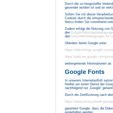
Durch die so hergestellte Verbin
gesendet worden ist und an welch
Sofern Sie mit dieser Verarbeitun
Cookies durch die entsprechenden
hierzu finden Sie vorstehend unt
Zudem erfolgt die Nutzung von 
den
Google-Nutzungsbedingung
den
Geschäftsbedingungen für 
Überdies bietet Google unter
https://adssettings.google.com/a
https://policies.google.com/priva
weitergehende Informationen an.
Google Fonts
In unserem Internetauftritt setze
hierbei um einen Dienst der Go
nachfolgend nur „Google“ genann
Durch die Zertifizierung nach d
https://www.privacyshield.gov/
garantiert Google, dass die Dat
eingehalten werden.