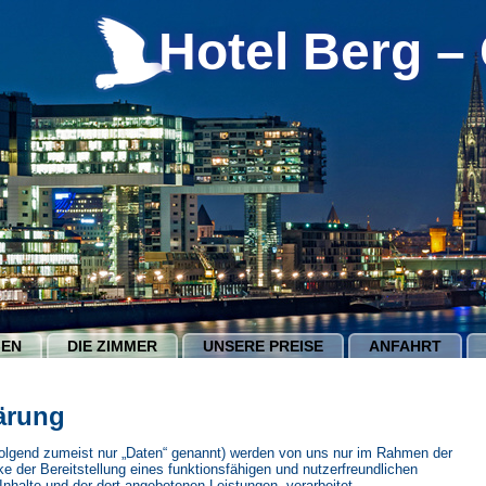
Hotel Berg –
MEN
DIE ZIMMER
UNSERE PREISE
ANFAHRT
ärung
lgend zumeist nur „Daten“ genannt) werden von uns nur im Rahmen der
e der Bereitstellung eines funktionsfähigen und nutzerfreundlichen
r Inhalte und der dort angebotenen Leistungen, verarbeitet.